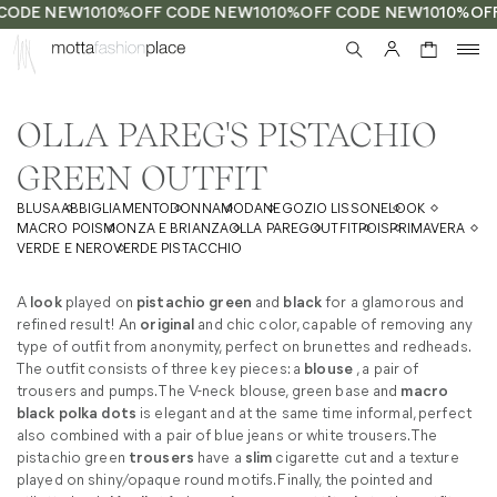
CODE NEW10
10%OFF CODE NEW10
10%OFF CODE NEW10
10%OF
0
OLLA PAREG'S PISTACHIO
GREEN OUTFIT
BLUSA
ABBIGLIAMENTO
DONNA
MODA
NEGOZIO LISSONE
LOOK
MACRO POIS
MONZA E BRIANZA
OLLA PAREG
OUTFIT
POIS
PRIMAVERA
VERDE E NERO
VERDE PISTACCHIO
A
look
played on
pistachio green
and
black
for a glamorous and
refined result! An
original
and chic color, capable of removing any
type of outfit from anonymity, perfect on brunettes and redheads.
The outfit consists of three key pieces: a
blouse
, a pair of
trousers and pumps. The V-neck blouse, green base and
macro
black polka dots
is elegant and at the same time informal, perfect
also combined with a pair of blue jeans or white trousers. The
pistachio green
trousers
have a
slim
cigarette cut and a texture
played on shiny/opaque round motifs. Finally, the pointed and