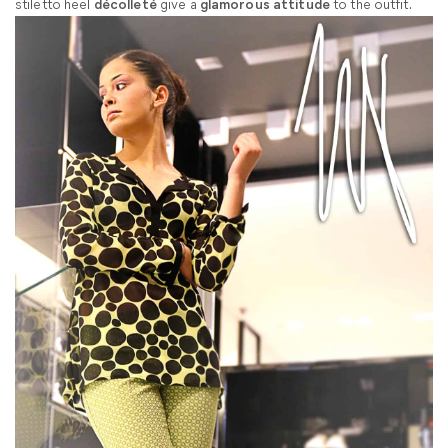
stiletto heel
décolleté
give a
glamorous attitude
to the outfit.