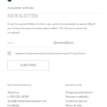
Acquirente verificato
NEWSLETTER
Enter the world of Motta Fashion: sign up for the newsletter to receive 10% off
your first purchase and access special offers.
This discount cannot be
combined.
WOMEN
MEN
I agree to the processing of my data according to
Privacy Policy
.
SUBSCRIBE
MOTTAFASHIONPLACE
BUYING GUIDE
About us
Shipping and returns
(+39) 039 24381
Payment methods
shop@mottafashionplace.com
Customer service
Facebook
Terms of sale