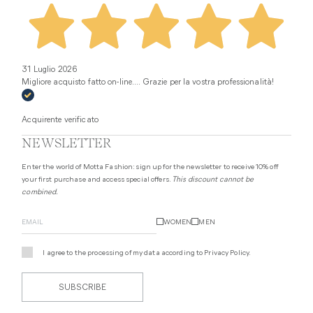
31 Luglio 2026
Migliore acquisto fatto on-line.... Grazie per la vostra professionalità!
Acquirente verificato
NEWSLETTER
Enter the world of Motta Fashion: sign up for the newsletter to receive 10% off
your first purchase and access special offers.
This discount cannot be
combined.
WOMEN
MEN
I agree to the processing of my data according to
Privacy Policy
.
SUBSCRIBE