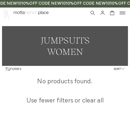
ODE NEW10
10%OFF CODE NEW10
10%OFF CODE NEW10
10%OFF 
0
JUMPSUITS
WOMEN
FILTERS
SORT
No products found.
Use fewer filters or
clear all