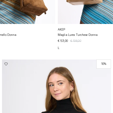
AKEP
mello Donna
Maglia Lurex Turchese Donna
€ 53,00
€ 106,00
L
10%