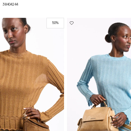
38
40
42
44
50%