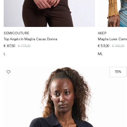
SEMICOUTURE
AKEP
Top Angels In Maglia Cacao Donna
Maglia Lurex Cam
€ 87,50
€ 175,00
€ 53,00
€ 106,00
L
M
L
15%