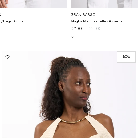
O
GRAN SASSO
co/beige Donna
Maglia Micro Paillettes Azzurro...
€ 110,00
€ 220,00
44
50%