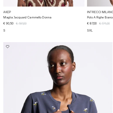
AKEP
INTRECCI MILAN
Maglia Jacquard Cammello Donna
Polo A Righe Bian
€ 90,50
€ 181,00
€ 87,00
€ 174,00
S
S
XL