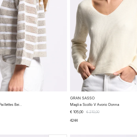
GRAN SASSO
illettes Bei...
Maglia Scollo V Avorio Donna
€ 105,00
€ 210,00
42
44