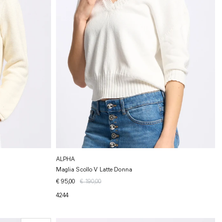
ALPHA
Maglia Scollo V Latte Donna
€ 95,00
€ 190,00
42
44