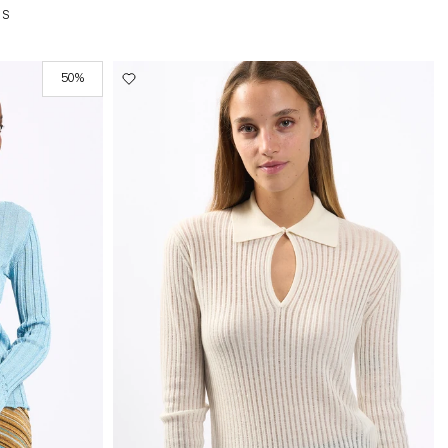
S
50%