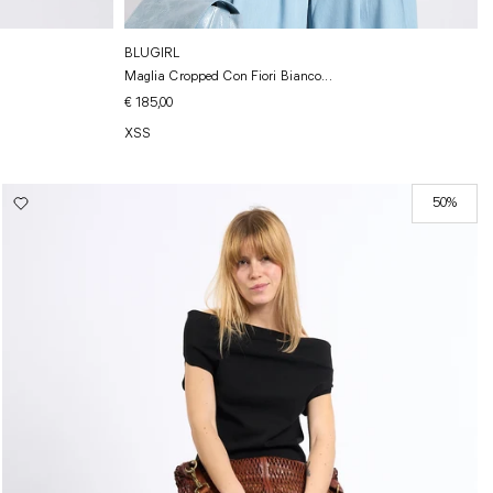
BLUGIRL
Maglia Cropped Con Fiori Bianco...
€ 185,00
XS
S
50%