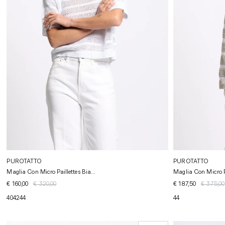
PUROTATTO
PUROTATTO
Maglia Con Micro Paillettes Bia...
Maglia Con Micro Pa
€ 160,00
€ 320,00
€ 187,50
€ 375,00
40
42
44
44