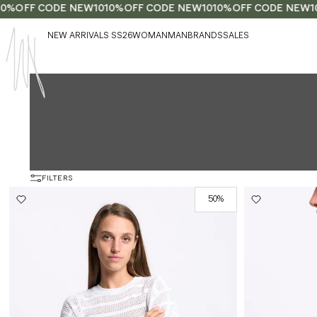
OFF CODE NEW10
10%OFF CODE NEW10
10%OFF CODE NEW10
1
NEW ARRIVALS SS26
WOMAN
MAN
BRANDS
SALES
FILTERS
50%