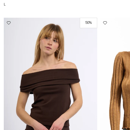
L
50%