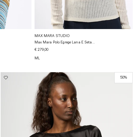
MAX MARA STUDIO
Max Mara Polo Egrege Lana E Seta...
€ 279,00
M
L
50%