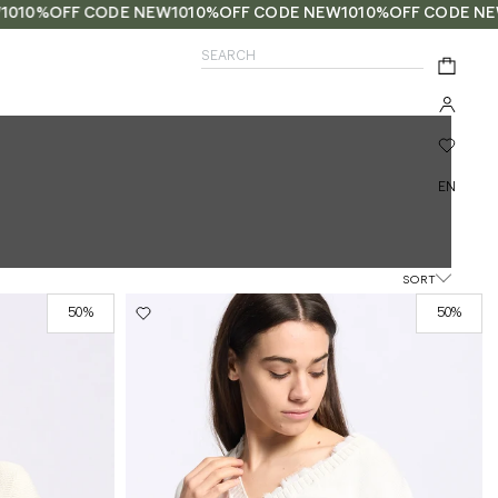
10%OFF CODE NEW10
10%OFF CODE NEW10
10%OFF CODE NEW1
SEARCH
Search
0
Select
language:
SORT
50%
50%