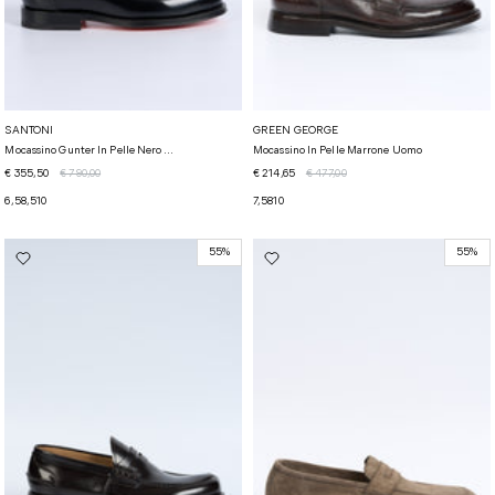
SANTONI
GREEN GEORGE
Mocassino Gunter In Pelle Nero ...
Mocassino In Pelle Marrone Uomo
€ 355,50
€ 790,00
€ 214,65
€ 477,00
6,5
8,5
10
7,5
8
10
55%
55%