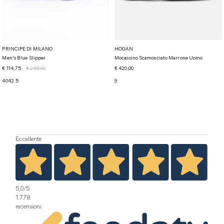
PRINCIPE DI MILANO
HOGAN
Men's Blue Slipper
Mocassino Scamosciato Marrone Uomo
€ 114,75
€ 255,00
€ 420,00
40
42.5
9
Eccellente
5,0
/5
1.778
recensioni