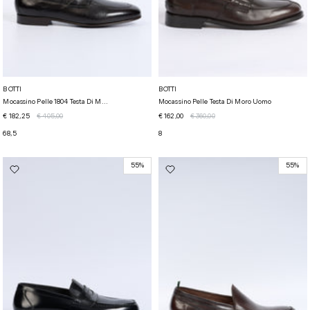
BOTTI
BOTTI
Mocassino Pelle 1804 Testa Di M...
Mocassino Pelle Testa Di Moro Uomo
€ 182,25
€ 405,00
€ 162,00
€ 360,00
6
8,5
8
55%
55%