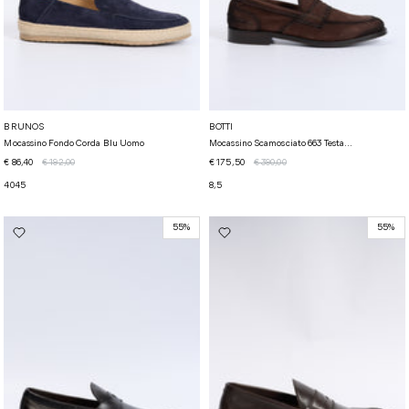
BRUNOS
BOTTI
Mocassino Fondo Corda Blu Uomo
Mocassino Scamosciato 663 Testa...
€ 86,40
€ 192,00
€ 175,50
€ 390,00
40
45
8,5
55%
55%