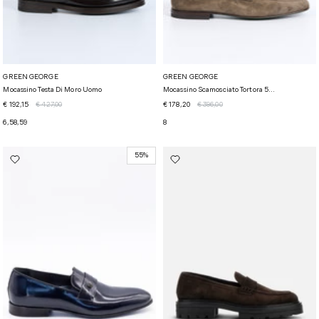
GREEN GEORGE
GREEN GEORGE
Mocassino Testa Di Moro Uomo
Mocassino Scamosciato Tortora 5...
€ 192,15
€ 427,00
€ 178,20
€ 396,00
6,5
8,5
9
8
55%