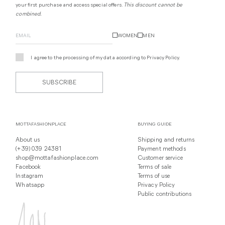
your first purchase and access special offers.
This discount cannot be
combined.
WOMEN
MEN
I agree to the processing of my data according to
Privacy Policy
.
SUBSCRIBE
MOTTAFASHIONPLACE
BUYING GUIDE
About us
Shipping and returns
(+39) 039 24381
Payment methods
shop@mottafashionplace.com
Customer service
Facebook
Terms of sale
Instagram
Terms of use
Whatsapp
Privacy Policy
Public contributions