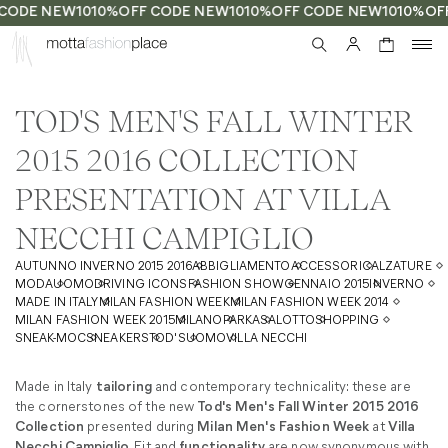
CODE NEW10
10%OFF CODE NEW10
10%OFF CODE NEW10
10%OFF
0
TOD'S MEN'S FALL WINTER
2015 2016 COLLECTION
PRESENTATION AT VILLA
NECCHI CAMPIGLIO
AUTUNNO INVERNO 2015 2016
ABBIGLIAMENTO
ACCESSORI
CALZATURE
MODA
UOMO
DRIVING ICONS
FASHION SHOW
GENNAIO 2015
INVERNO
MADE IN ITALY
MILAN FASHION WEEK
MILAN FASHION WEEK 2014
MILAN FASHION WEEK 2015
MILANO
PARKA
SALOTTO
SHOPPING
SNEAK-MOC
SNEAKERS
TOD'S
UOMO
VILLA NECCHI
Made in Italy
tailoring
and contemporary technicality: these are
the cornerstones of the new
Tod's Men's Fall Winter 2015 2016
Collection
presented during
Milan Men's Fashion Week
at
Villa
Necchi Campiglio
. Fit and
functionality
are now synonymous with