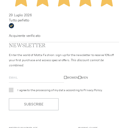
29 Luglio 2026
Tutto perfetto
Acquirente verificato
NEWSLETTER
Enter the world of Motta Fashion: sign up for the newsletter to receive 10% off
your first purchase and access special offers.
This discount cannot be
combined.
WOMEN
MEN
I agree to the processing of my data according to
Privacy Policy
.
SUBSCRIBE