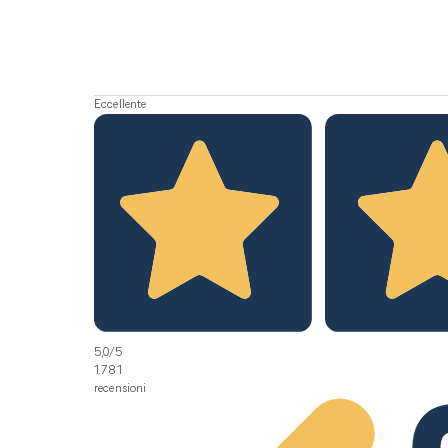
Eccellente
5,0
/5
1.781
recensioni