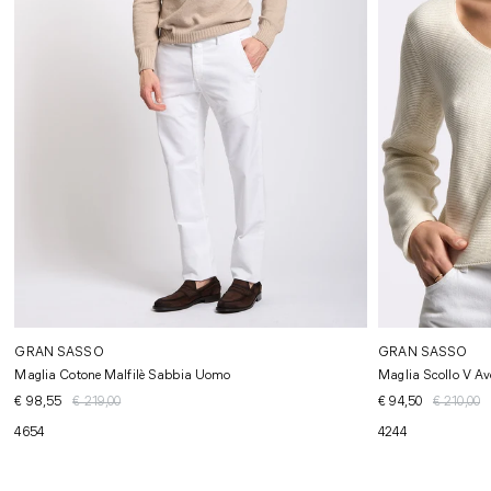
GRAN SASSO
GRAN SASSO
Maglia Cotone Malfilè Sabbia Uomo
Maglia Scollo V A
€ 98,55
€ 219,00
€ 94,50
€ 210,00
46
54
42
44