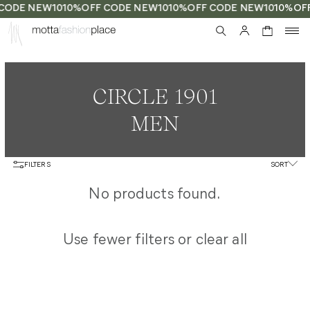
CODE NEW10
10%OFF CODE NEW10
10%OFF CODE NEW10
10%OF
0
CIRCLE 1901
MEN
FILTERS
SORT
No products found.
Use fewer filters or
clear all