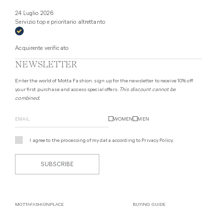
24 Luglio 2026
Servizio top e prioritario altrettanto
Acquirente verificato
NEWSLETTER
Enter the world of Motta Fashion: sign up for the newsletter to receive 10% off
your first purchase and access special offers.
This discount cannot be
combined.
WOMEN
MEN
I agree to the processing of my data according to
Privacy Policy
.
SUBSCRIBE
MOTTAFASHIONPLACE
BUYING GUIDE