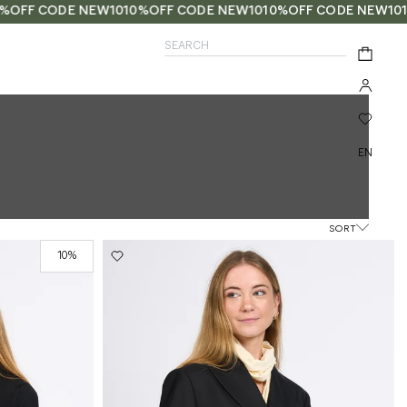
FF CODE NEW10
10%OFF CODE NEW10
10%OFF CODE NEW10
10%
SEARCH
Search
0
Select
language:
SORT
10%