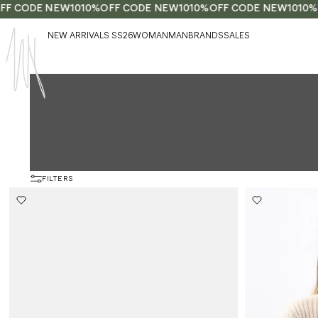
 CODE NEW10
10%OFF CODE NEW10
10%OFF CODE NEW10
10%OF
NEW ARRIVALS SS26
WOMAN
MAN
BRANDS
SALES
FILTERS