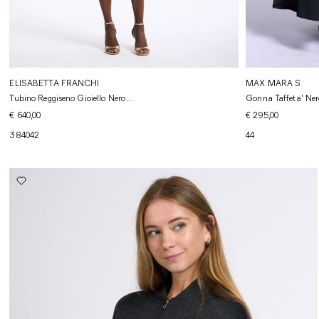
ELISABETTA FRANCHI
MAX MARA S
Tubino Reggiseno Gioiello Nero ...
Gonna Taffeta' Ne
€ 640,00
€ 295,00
38
40
42
44