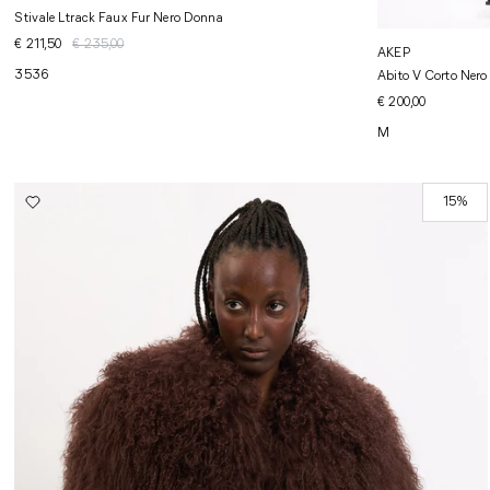
Stivale Ltrack Faux Fur Nero Donna
€ 211,50
€ 235,00
AKEP
35
36
Abito V Corto Ner
€ 200,00
M
15%