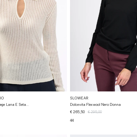
IO
SLOWEAR
ge Lana E Seta...
Dolcevita Flexwool Nero Donna
€ 265,50
€ 295,00
44