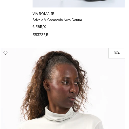
VIA ROMA 15
Stivale V Camoscio Nero Donna
€ 385,00
35
37
37,5
10%