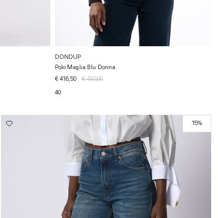
DONDUP
Polo Maglia Blu Donna
€ 416,50
€ 490,00
40
15%