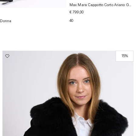
Max Mara Cappotto Corto Ariano G...
€ 799,00
40
o Donna
15%