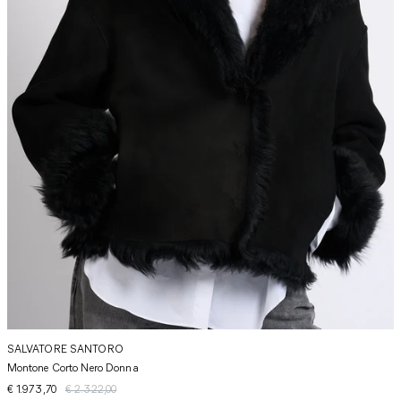
SALVATORE SANTORO
Montone Corto Nero Donna
€ 1.973,70
€ 2.322,00