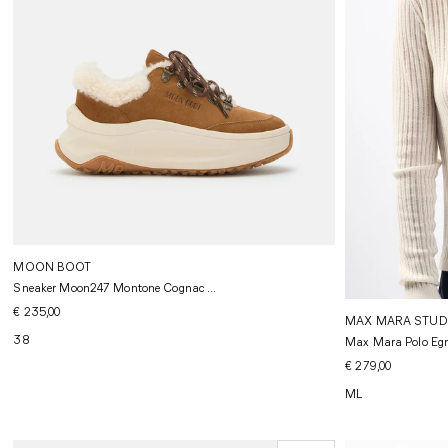
MOON BOOT
Sneaker Moon247 Montone Cognac ...
€ 235,00
MAX MARA STUD
38
Max Mara Polo Egre
€ 279,00
M
L