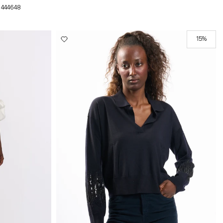
44
46
48
15%