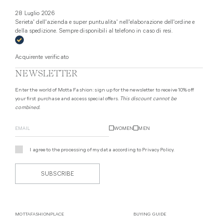
28 Luglio 2026
Serieta' dell'azienda e super puntualita' nell'elaborazione dell'ordine e
della spedizione. Sempre disponibili al telefono in caso di resi.
Acquirente verificato
NEWSLETTER
Enter the world of Motta Fashion: sign up for the newsletter to receive 10% off
your first purchase and access special offers.
This discount cannot be
combined.
WOMEN
MEN
I agree to the processing of my data according to
Privacy Policy
.
SUBSCRIBE
MOTTAFASHIONPLACE
BUYING GUIDE