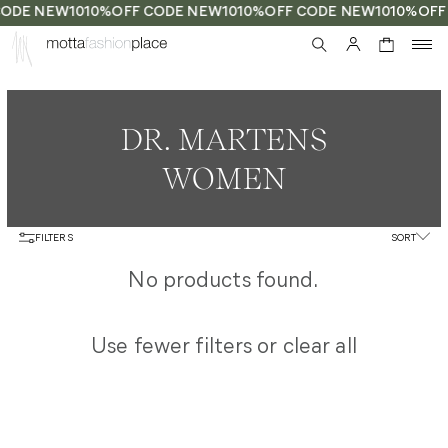
CODE NEW10
10%OFF CODE NEW10
10%OFF CODE NEW10
10%OFF
0
DR. MARTENS
WOMEN
FILTERS
SORT
No products found.
Use fewer filters or
clear all