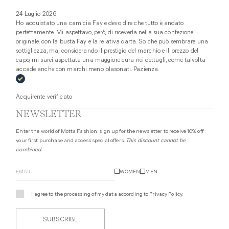
24 Luglio 2026
Ho acquistato una camicia Fay e devo dire che tutto è andato
perfettamente. Mi aspettavo, però, di riceverla nella sua confezione
originale, con la busta Fay e la relativa carta. So che può sembrare una
sottigliezza, ma, considerando il prestigio del marchio e il prezzo del
capo, mi sarei aspettata una maggiore cura nei dettagli, come talvolta
accade anche con marchi meno blasonati. Pazienza.
Acquirente verificato
NEWSLETTER
Enter the world of Motta Fashion: sign up for the newsletter to receive 10% off
your first purchase and access special offers.
This discount cannot be
combined.
WOMEN
MEN
I agree to the processing of my data according to
Privacy Policy
.
SUBSCRIBE