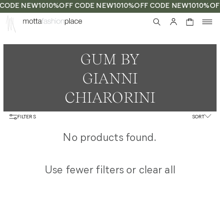
 CODE NEW10
10%OFF CODE NEW10
10%OFF CODE NEW10
10%OF
0
GUM BY
GIANNI
CHIARORINI
FILTERS
SORT
No products found.
Use fewer filters or
clear all